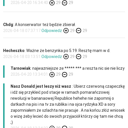
2026-04-20 16:34:40
29
29
Chdg
: A konserwator też będzie zbierał.
2026-04-18 07:37:17
Odpowiedz
29
29
Hecheszko
: Ważne że benzynka po 5.19. Resztę mam w d.
2026-04-18 03:13:51
Odpowiedz
29
29
Tarnowiak
: najwazniejsze ze ***** *** a reszta nic sie nie liczy
2026-04-20 13:34:01
29
29
Nasz Donald jest leszy niż wasz
: Ubierz czerwoną czapeczkę
i idź się przykleić pod stacje w ramach pomarańczowej
rewolucji w bananaowej Republice hehehe nie zapomnij o
datkach na pis i na tv za rublika i na ojca rydzyka XD a sory
zapomniałem że szlachta nie pracuje . A na końcu złóż wniosek
o wizę żeby lecieć do swoich przyjaciół którzy cię tam nie chcą
;)