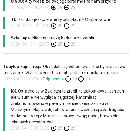
CISCO
: A ty wiesz, ze twojego bota można namierzyć? :)
2026-04-19 00:26:44
29
29
TD
: kto dziś jeszcze wierzy politykom?! Chyba naiwni.
2026-04-18 18:29:49
29
29
Sklej jape
: Niedługo ruszą badania na zamku
2026-04-18 11:23:27
29
29
Tubylec
: Fajna akcja. Oby udało się odbudować choćby cześciowo
ten zamek. W Zakliczynie to zrobili i jest duża, piękna atrakcja.
2026-04-17 17:22:03
Odpowiedz
29
29
KK
: Ostatnio co w Zakliczynie zrobili to zakostkowali centrum,
ale w sumie nie wygląda najgorzej. Natomiast
zrekonstruowano w pewnym sensie część zamku w
Melsztynie. Naprawdę robi wrażenie, wcześniej była tragedia
podobna do tej z Marcinki, a prace trwają nadal, brawo dla
lokalnych decydentów!
2026-04-18 05:36:02
29
29