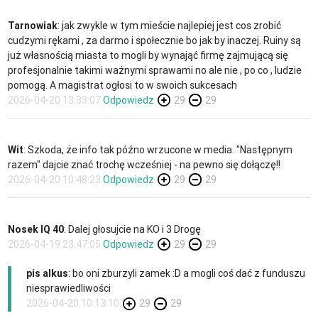
Tarnowiak
: jak zwykle w tym mieście najlepiej jest cos zrobić
cudzymi rękami , za darmo i społecznie bo jak by inaczej. Ruiny są
już własnością miasta to mogli by wynająć firmę zajmującą się
profesjonalnie takimi ważnymi sprawami no ale nie , po co , ludzie
pomogą. A magistrat ogłosi to w swoich sukcesach
2026-04-20 13:33:07
Odpowiedz
29
29
Wit
: Szkoda, że info tak późno wrzucone w media. "Następnym
razem" dajcie znać trochę wcześniej - na pewno się dołączę!!
2026-04-20 10:48:23
Odpowiedz
29
29
Nosek IQ 40
: Dalej głosujcie na KO i 3 Drogę
2026-04-19 23:47:05
Odpowiedz
29
29
pis alkus
: bo oni zburzyli zamek :D a mogli coś dać z funduszu
niesprawiedliwości
2026-04-20 10:13:10
29
29