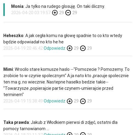
Monia
: Ja tylko na rudego glosuję. On taki śliczny.
2026-04-20 03:19:57
29
29
Heheszko
: A jak cegła komu na głowę spadnie to co kto wtedy
będzie odpowiadał no kto he he
2026-04-19 20:46:42
Odpowiedz
29
29
Mimi
: Wrocilo stare komusze haslo --"Pomozecie ? Pomozemy. To
zrobicie to w czynie spolecznym" A ja nato kto ,pracuje spolecznie
ten ma g..no wiecznie. Nastepne haselko bedzie takie--
"Towarzysze ,popierajcie partie czynem-umierajcie przed
terminem"
2026-04-19 15:38:49
Odpowiedz
29
29
Taka prawda
: Jakub z Włodkiem pierwsi di zdjęć, ostatni dla
pomocy tarnowianom ...
2026-04-18 21:11:37
Odpowiedz
29
29