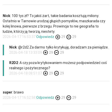
Nick
: 100 tys zł? To jakiś żart, takie badania kosztują miliony.
Ostatnio w Tarnowie urodzaj głupich pomysłów, maszkarada czy
kolej linowa, pierwsze z brzegu. Prowincja to nie geografia to
ludzie, którzy ją tworzą, niestety.
2026-04-17 16:53:37
Odpowiedz
29
29
Nick
: @r2d2 Za darmo tylko krytykuję, doradzam za pieniądze.
2026-04-18 13:33:09
29
29
R2D2
: A czy poza krytykowaniem możesz podpowiedzieć coś
realnego i pożytecznego?
2026-04-18 08:51:07
29
29
super
: brawo
2026-04-17 16:52:58
Odpowiedz
29
29