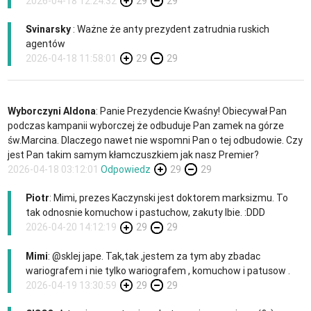
2026-04-18 12:24:32
29
29
Svinarsky
: Ważne że anty prezydent zatrudnia ruskich
agentów
2026-04-18 11:58:01
29
29
Wyborczyni Aldona
: Panie Prezydencie Kwaśny! Obiecywał Pan
podczas kampanii wyborczej że odbuduje Pan zamek na górze
św.Marcina. Dlaczego nawet nie wspomni Pan o tej odbudowie. Czy
jest Pan takim samym kłamczuszkiem jak nasz Premier?
2026-04-18 03:12:01
Odpowiedz
29
29
Piotr
: Mimi, prezes Kaczynski jest doktorem marksizmu. To
tak odnosnie komuchow i pastuchow, zakuty lbie. :DDD
2026-04-20 14:12:19
29
29
Mimi
: @sklej jape. Tak,tak ,jestem za tym aby zbadac
wariografem i nie tylko wariografem , komuchow i patusow .
2026-04-19 13:30:59
29
29