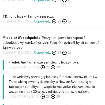
TD
: no to bida w Tarnowie piszczy.
2026-04-18 18:26:26
Odpowiedz
29
29
Młodzież Wszechpolska
: Prezydent powinien zaprosić
dobodbudowy zamku Giertych i Fokę. Oni potrafili by sfinansować
tą inwestycję.
2026-04-18 17:02:35
Odpowiedz
29
29
Fredek
: Giertych może zemdleć,to lepszy foka.
2026-04-20 03:12:21
29
29
...
: pewnie były przekręty itd, ale z funduszu spraw akurat w
Tarnowie są inwestycje choćby w Nowym Szpitalu, są np.
tablice przy analityce ... więc nie wszystko, nie zawsze, nie
wszędzie przez 30 lat czy od kiedy to jest szło na lewo
2026-04-19 23:37:27
29
29