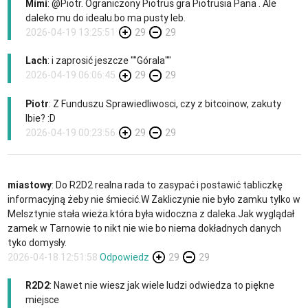
Mimi
: @Piotr. Ograniczony Piotrus gra Piotrusia Pana . Ale
daleko mu do idealu.bo ma pusty leb.
2026-04-19 13:25:51
29
29
Lach
: i zaprosić jeszcze ""Górala""
2026-04-19 06:06:45
29
29
Piotr
: Z Funduszu Sprawiedliwosci, czy z bitcoinow, zakuty
lbie? :D
2026-04-19 00:23:56
29
29
miastowy
: Do R2D2 realna rada to zasypać i postawić tabliczkę
informacyjną żeby nie śmiecić.W Zakliczynie nie było zamku tylko w
Melsztynie stała wieża.która była widoczna z daleka.Jak wyglądał
zamek w Tarnowie to nikt nie wie bo niema dokładnych danych
tyko domysły.
2026-04-18 12:51:58
Odpowiedz
29
29
R2D2
: Nawet nie wiesz jak wiele ludzi odwiedza to piękne
miejsce