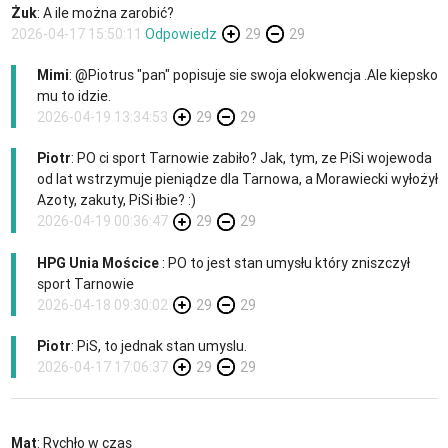
Żuk
: A ile można zarobić?
2026-04-17 15:50:11
Odpowiedz
29
29
Mimi
: @Piotrus "pan" popisuje sie swoja elokwencja .Ale kiepsko
mu to idzie.
2026-04-19 13:34:53
29
29
Piotr
: PO ci sport Tarnowie zabiło? Jak, tym, ze PiSi wojewoda
od lat wstrzymuje pieniądze dla Tarnowa, a Morawiecki wyłożył
Azoty, zakuty, PiSi łbie? :)
2026-04-19 00:36:47
29
29
HPG Unia Mościce
: PO to jest stan umysłu który zniszczył
sport Tarnowie
2026-04-18 09:30:02
29
29
Piotr
: PiS, to jednak stan umyslu.
2026-04-17 17:06:37
29
29
Mat
: Rychło w czas