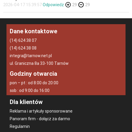
2026-04-17 15:39:57
Odpowiedz
29
29
Dane kontaktowe
(14) 624 38 07
(14) 624 38 08
integra@tarnow.net.pl
ul. Graniczna 8a 33-100 Tarnów
Godziny otwarcia
pon – pt : od 8:00 do 20:00
sob : od 9:00 do 16:00
Dla klientów
Reklama i artykuły sponsorowane
Panoram firm - dołącz za darmo
Regulamin