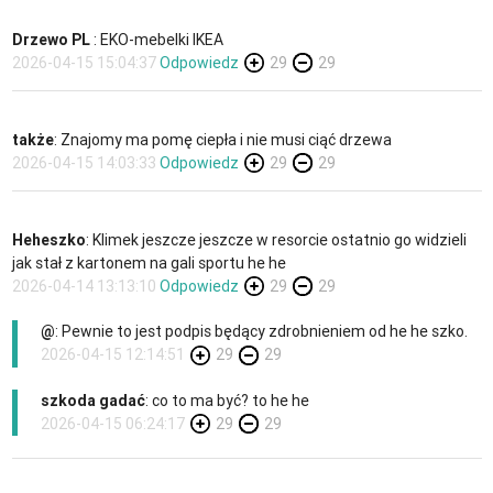
Drzewo PL
: EKO-mebelki IKEA
2026-04-15 15:04:37
Odpowiedz
29
29
także
: Znajomy ma pomę ciepła i nie musi ciąć drzewa
2026-04-15 14:03:33
Odpowiedz
29
29
Heheszko
: Klimek jeszcze jeszcze w resorcie ostatnio go widzieli
jak stał z kartonem na gali sportu he he
2026-04-14 13:13:10
Odpowiedz
29
29
@
: Pewnie to jest podpis będący zdrobnieniem od he he szko.
2026-04-15 12:14:51
29
29
szkoda gadać
: co to ma być? to he he
2026-04-15 06:24:17
29
29