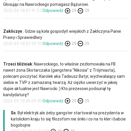
Głosując na Nawrockiego pomagasz Bążurowi.
2025-03-18 07:41:57
Odpowiedz
29
29
Zakliczyn
: Gdzie są koła gospodyń wiejskich z Zakliczyna Panie
Prawy i Sprawiedliwy
2025-03-18 07:29:10
Odpowiedz
29
29
Trzeci bliźniak
: Nawrockiego, to właśnie zezłomowała na FB
nawet żona Skotarczaka (gangstera "Nikosia" z Trójmiasta),
polecam poczytać. Karolek aka Tadeusz Batyr, wychwalaiący sam
siebie w TVP z zamazaną twarzą. Aż ciężko uwierzyć w jakiej
dupie aktualnie jest Nawrocki :) Kto prezesowi podsunął tę
kandydaturę?
2025-03-18 06:59:30
Odpowiedz
29
29
Ss
: Był elektryk ale żeby gangster startował na prezydenta w
katolickim kraju to się filozofom nie śniło i co na to kler i babcie
bogobojne