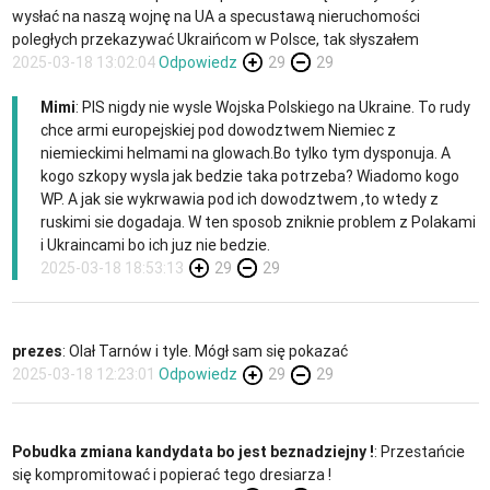
wysłać na naszą wojnę na UA a specustawą nieruchomości
poległych przekazywać Ukraińcom w Polsce, tak słyszałem
2025-03-18 13:02:04
Odpowiedz
29
29
Mimi
: PIS nigdy nie wysle Wojska Polskiego na Ukraine. To rudy
chce armi europejskiej pod dowodztwem Niemiec z
niemieckimi helmami na glowach.Bo tylko tym dysponuja. A
kogo szkopy wysla jak bedzie taka potrzeba? Wiadomo kogo
WP. A jak sie wykrwawia pod ich dowodztwem ,to wtedy z
ruskimi sie dogadaja. W ten sposob zniknie problem z Polakami
i Ukraincami bo ich juz nie bedzie.
2025-03-18 18:53:13
29
29
prezes
: Olał Tarnów i tyle. Mógł sam się pokazać
2025-03-18 12:23:01
Odpowiedz
29
29
Pobudka zmiana kandydata bo jest beznadziejny !
: Przestańcie
się kompromitować i popierać tego dresiarza !