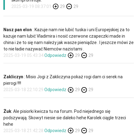
2025-03-19 08:37:01
29
29
Nasz pan elon
: Kazuje nam nie lubić tuska i uni Europejskiej za to
kazuje nam lubić Vladimira i nosić czerwone czapeczki made in
china i że to się nam należy jak wasze pieniądze . I jeszcze mówi że
to nie ładie nazywać Niemców nazistami .
2025-03-19 05:43:34
Odpowiedz
29
29
Zakliczyn
: Misio Jogi z Zakliczyna pokaż rogi dam ci serek na
pierogi !!!!
2025-03-18 22:10:29
Odpowiedz
29
29
Żuk
: Ale pisiorki kwicza tu na forum. Pod niejednego się
podszywają. Skowyt niesie sie daleko hehe Karolek ciągle trzeci
hehe
2025-03-18 21:42:28
Odpowiedz
29
29