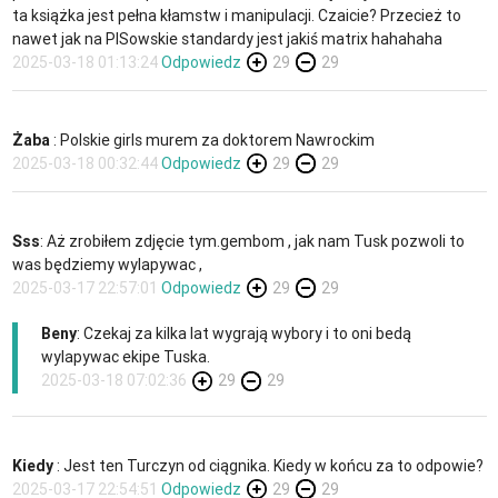
ta książka jest pełna kłamstw i manipulacji. Czaicie? Przecież to
nawet jak na PISowskie standardy jest jakiś matrix hahahaha
2025-03-18 01:13:24
Odpowiedz
29
29
Żaba
: Polskie girls murem za doktorem Nawrockim
2025-03-18 00:32:44
Odpowiedz
29
29
Sss
: Aż zrobiłem zdjęcie tym.gembom , jak nam Tusk pozwoli to
was będziemy wylapywac ,
2025-03-17 22:57:01
Odpowiedz
29
29
Beny
: Czekaj za kilka lat wygrają wybory i to oni bedą
wylapywac ekipe Tuska.
2025-03-18 07:02:36
29
29
Kiedy
: Jest ten Turczyn od ciągnika. Kiedy w końcu za to odpowie?
2025-03-17 22:54:51
Odpowiedz
29
29