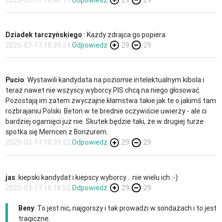
Dziadek tarczyńskiego
: Każdy zdrajca go popiera
2025-03-17 18:39:24
Odpowiedz
29
29
Pucio
: Wystawili kandydata na poziomie intelektualnym kibola i
teraz nawet nie wszyscy wyborcy PIS chcą na niego głosować.
Pozostają im zatem zwyczajne kłamstwa takie jak te o jakimś tam
rozbrajaniu Polski. Beton w te brednie oczywiście uwierzy - ale ci
bardziej ogarnięci już nie. Skutek będzie taki, że w drugiej turze
spotka się Memcen z Bonżurem.
2025-03-17 18:39:22
Odpowiedz
29
29
jas
: kiepski kandydat i kiepscy wyborcy .. nie wielu ich :-)
2025-03-17 18:18:52
Odpowiedz
29
29
Beny
: To jest nic, najgorszy i tak prowadzi w sondażach i to jest
tragiczne.