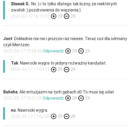
Sławek S.
: No :) i to tylko dlatego tak liczny, że niektórych
zwolnili :) pozdrowienia do więzienia:)
2025-03-17 16:15:07
29
29
Jont
: Dokładnie nie nie i jeszcze raz nieeee. Teraz coś dla odmiany
czyli Mentzen.
2025-03-17 15:58:58
Odpowiedz
29
29
Tak
: Nawrocki wygra to jedyny rozważny kandydat.
2025-03-17 17:04:31
29
29
Buhehe
: Ale entuzjazm na tych gębach xD To musi się udać
2025-03-17 15:51:29
Odpowiedz
29
29
no
: Nawrocki wygra.
2025-03-17 17:02:36
29
29