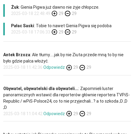
Żuk
: Gienia Pigwa już dawno nie żyje chłopcze.
2025-03-18 22:48:49
29
29
Pałac Saski
: Tobie to nawet Gienia Pigwa się podoba
2025-03-18 17:06:33
29
29
Antek Brzoza
: Ale tłumy.....jak by nie Ziuta przede mną to by nie
było gdzie palca włożyć.
2025-03-18 11:42:36
Odpowiedz
29
29
Obywatel, obywatelski dla obywateli...
: Zapomnieli luster
panoramicznych wstawić dla reporterów głównie reportera TVPiS-
Republic / wPiS-Polsce24, co to nie przyjechali...? a to szkoda ;D ;D
;D
2025-03-18 11:04:42
Odpowiedz
29
29