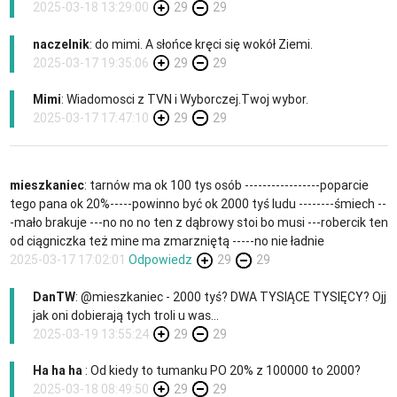
2025-03-18 13:29:00
29
29
naczelnik
: do mimi. A słońce kręci się wokół Ziemi.
2025-03-17 19:35:06
29
29
Mimi
: Wiadomosci z TVN i Wyborczej.Twoj wybor.
2025-03-17 17:47:10
29
29
mieszkaniec
: tarnów ma ok 100 tys osób -----------------poparcie
tego pana ok 20%-----powinno być ok 2000 tyś ludu --------śmiech --
-mało brakuje ---no no no ten z dąbrowy stoi bo musi ---robercik ten
od ciągniczka też mine ma zmarzniętą -----no nie ładnie
2025-03-17 17:02:01
Odpowiedz
29
29
DanTW
: @mieszkaniec - 2000 tyś? DWA TYSIĄCE TYSIĘCY? Ojj
jak oni dobierają tych troli u was...
2025-03-19 13:55:24
29
29
Ha ha ha
: Od kiedy to tumanku PO 20% z 100000 to 2000?
2025-03-18 08:49:50
29
29