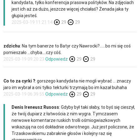
kandydata, tylko konferencja prasowa polityków. Na zdjęciach
jest ich aż za dużo, jeszcze więcej chciałaś? Żenada jaka ty
głupia jesteś.
2025-03-19 11:21:14
29
29
zdzichu
: Na tym banerze to Batyr czy Nawrocki?......bo mi się coś
pomieszało ...chyba....czy cóś.
2025-03-19 09:20:23
Odpowiedz
29
29
Co to za cyrki ?
: gorszego kandydata nie mogli wybrać ... znaczy
jaro im wybrał a oni tylko tekturki trzymają bo im kazał buhaha
2025-03-19 06:39:55
Odpowiedz
29
29
Denis Ireneusz Rusoss
: Gdyby był taki słaby, to byś się cieszył,
że twój dupiarz z łatwościa z nim wygra. Tymczasem
nerwowe komentarze ruskich trolli ośmiogwiazkowych
wskazują na coś dokładnie odwrotnego. Juz jest policzone, że
Trzaskowskiemu zabraknie głosów i kolejny raz się
skompromituje.