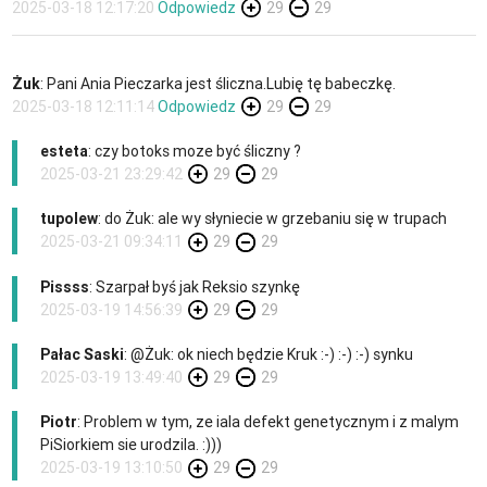
2025-03-18 12:17:20
Odpowiedz
29
29
Żuk
: Pani Ania Pieczarka jest śliczna.Lubię tę babeczkę.
2025-03-18 12:11:14
Odpowiedz
29
29
esteta
: czy botoks moze być śliczny ?
2025-03-21 23:29:42
29
29
tupolew
: do Żuk: ale wy słyniecie w grzebaniu się w trupach
2025-03-21 09:34:11
29
29
Pissss
: Szarpał byś jak Reksio szynkę
2025-03-19 14:56:39
29
29
Pałac Saski
: @Żuk: ok niech będzie Kruk :-) :-) :-) synku
2025-03-19 13:49:40
29
29
Piotr
: Problem w tym, ze iala defekt genetycznym i z malym
PiSiorkiem sie urodzila. :)))
2025-03-19 13:10:50
29
29