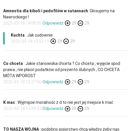
Amnestia dla kiboli i pedofilów w sutannach
: Głosujemy na
Nawrockiego !
2025-03-18 14:08:05
Odpowiedz
29
29
Kuchta
: Jak cudownie
2025-03-18 15:03:19
29
29
Co chceta
: Jakie stanowiska chceta ? Co chceta , wyjęcie spod
prawa , nie płacić podatków od prezentó ślubnych , CO CHCETA
MÓTA WPOROST
2025-03-18 13:27:06
Odpowiedz
29
29
K mac
: Wyjmijcie moralnośc z d to nie jest jej miejsce k mać
2025-03-18 13:09:32
Odpowiedz
29
29
TO NASZA WOJNA
: podobno pisiorstwo chcą władzy żeby nas