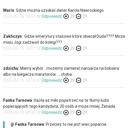
Mario
: Gdzie można uzyskać daner Karola Nawrockiego.
2025-05-26 19:30:48
Odpowiedz
29
29
Zakliczyn
: Gdzie emerytury stażowe które obiecał Duda???? Może
misiu Jogi zadzwoń do kolegi???
2025-03-19 18:01:32
Odpowiedz
29
29
zdzichu
: Mamy wybór....możemy zamienić narciarza na boksera
albo na biegacza maratonów......chyba...
2025-03-19 10:10:47
Odpowiedz
29
29
Fanka Tarnowa
: Ha,Ha aż miło popatrzeć na te tłumy ludzi
popierających tego kandydata, 20 osób a może mniej. Żenada.
2025-03-19 09:30:39
Odpowiedz
29
29
@ Fanka Tarnowa
: Przecież to nie jest wiec poparcia