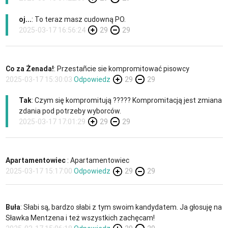
oj...
: To teraz masz cudowną PO.
2025-03-17 16:56:24
29
29
Co za Żenada!
: Przestañcie sie kompromitować pisowcy
2025-03-17 15:30:03
Odpowiedz
29
29
Tak
: Czym się kompromitują ????? Kompromitacją jest zmiana
zdania pod potrzeby wyborców.
2025-03-17 17:01:29
29
29
Apartamentowiec
: Apartamentowiec
2025-03-17 15:17:00
Odpowiedz
29
29
Buła
: Słabi są, bardzo słabi z tym swoim kandydatem. Ja głosuję na
Sławka Mentzena i też wszystkich zachęcam!