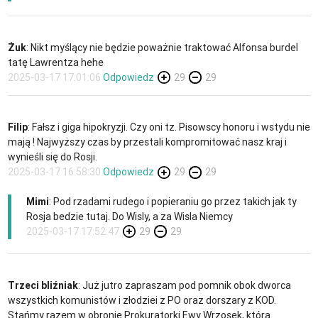
Żuk
: Nikt myślący nie będzie poważnie traktować Alfonsa burdel
tatę Lawrentza hehe
2025-03-17 17:01:06
Odpowiedz
29
29
Filip
: Fałsz i giga hipokryzji. Czy oni tz. Pisowscy honoru i wstydu nie
mają ! Najwyższy czas by przestali kompromitować nasz kraj i
wynieśli się do Rosji.
2025-03-17 16:58:30
Odpowiedz
29
29
Mimi
: Pod rzadami rudego i popieraniu go przez takich jak ty
Rosja bedzie tutaj. Do Wisly, a za Wisla Niemcy
2025-03-17 17:52:47
29
29
Trzeci bliźniak
: Już jutro zapraszam pod pomnik obok dworca
wszystkich komunistów i złodziei z PO oraz dorszary z KOD.
Stańmy razem w obronie Prokuratorki Ewy Wrzosek, która