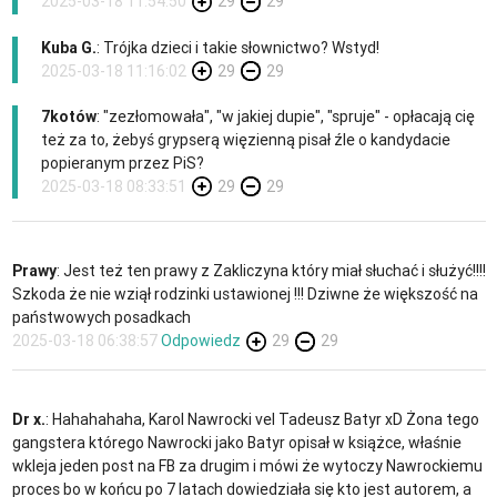
2025-03-18 11:54:50
29
29
Kuba G.
: Trójka dzieci i takie słownictwo? Wstyd!
2025-03-18 11:16:02
29
29
7kotów
: "zezłomowała", "w jakiej dupie", "spruje" - opłacają cię
też za to, żebyś grypserą więzienną pisał źle o kandydacie
popieranym przez PiS?
2025-03-18 08:33:51
29
29
Prawy
: Jest też ten prawy z Zakliczyna który miał słuchać i służyć!!!!
Szkoda że nie wziął rodzinki ustawionej !!! Dziwne że większość na
państwowych posadkach
2025-03-18 06:38:57
Odpowiedz
29
29
Dr x.
: Hahahahaha, Karol Nawrocki vel Tadeusz Batyr xD Żona tego
gangstera którego Nawrocki jako Batyr opisał w książce, właśnie
wkleja jeden post na FB za drugim i mówi że wytoczy Nawrockiemu
proces bo w końcu po 7 latach dowiedziała się kto jest autorem, a