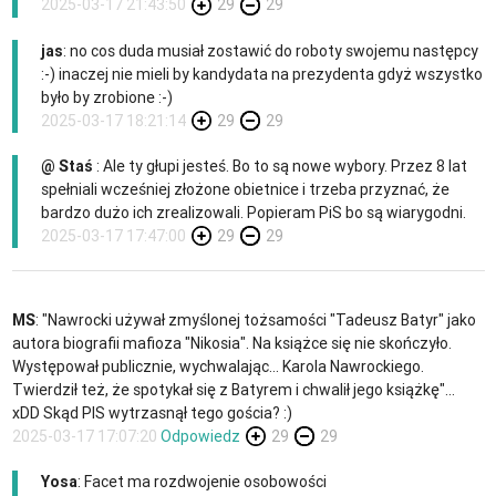
2025-03-17 21:43:50
29
29
jas
: no cos duda musiał zostawić do roboty swojemu następcy
:-) inaczej nie mieli by kandydata na prezydenta gdyż wszystko
było by zrobione :-)
2025-03-17 18:21:14
29
29
@ Staś
: Ale ty głupi jesteś. Bo to są nowe wybory. Przez 8 lat
spełniali wcześniej złożone obietnice i trzeba przyznać, że
bardzo dużo ich zrealizowali. Popieram PiS bo są wiarygodni.
2025-03-17 17:47:00
29
29
MS
: "Nawrocki używał zmyślonej tożsamości "Tadeusz Batyr" jako
autora biografii mafioza "Nikosia". Na książce się nie skończyło.
Występował publicznie, wychwalając... Karola Nawrockiego.
Twierdził też, że spotykał się z Batyrem i chwalił jego książkę"...
xDD Skąd PIS wytrzasnął tego gościa? :)
2025-03-17 17:07:20
Odpowiedz
29
29
Yosa
: Facet ma rozdwojenie osobowości