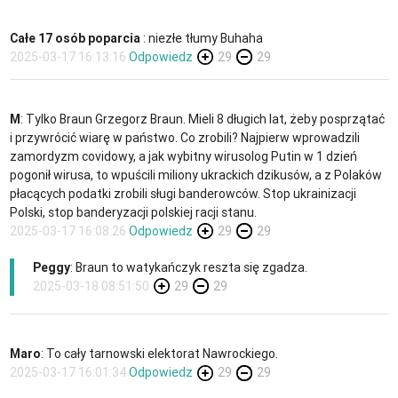
Całe 17 osób poparcia
: niezłe tłumy Buhaha
2025-03-17 16:13:16
Odpowiedz
29
29
M
: Tylko Braun Grzegorz Braun. Mieli 8 długich lat, żeby posprzątać
i przywrócić wiarę w państwo. Co zrobili? Najpierw wprowadzili
zamordyzm covidowy, a jak wybitny wirusolog Putin w 1 dzień
pogonił wirusa, to wpuścili miliony ukrackich dzikusów, a z Polaków
płacących podatki zrobili sługi banderowców. Stop ukrainizacji
Polski, stop banderyzacji polskiej racji stanu.
2025-03-17 16:08:26
Odpowiedz
29
29
Peggy
: Braun to watykańczyk reszta się zgadza.
2025-03-18 08:51:50
29
29
Maro
: To cały tarnowski elektorat Nawrockiego.
2025-03-17 16:01:34
Odpowiedz
29
29