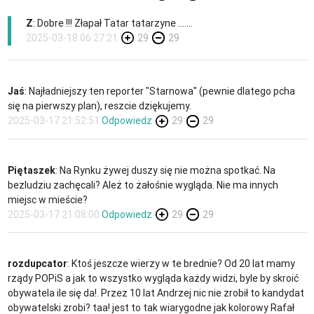
Z
: Dobre !!! Złapał Tatar tatarzyne .......
2025-03-18 06:27:21
29
29
Jaś
: Najładniejszy ten reporter "Starnowa" (pewnie dlatego pcha
się na pierwszy plan), reszcie dziękujemy.
2025-03-17 21:52:51
Odpowiedz
29
29
Piętaszek
: Na Rynku żywej duszy się nie można spotkać. Na
bezludziu zachęcali? Ależ to żałośnie wygląda. Nie ma innych
miejsc w mieście?
2025-03-17 21:08:00
Odpowiedz
29
29
rozdupcator
: Ktoś jeszcze wierzy w te brednie? Od 20 lat mamy
rządy POPiS a jak to wszystko wygląda każdy widzi, byle by skroić
obywatela ile się da!. Przez 10 lat Andrzej nic nie zrobił to kandydat
obywatelski zrobi? taa! jest to tak wiarygodne jak kolorowy Rafał