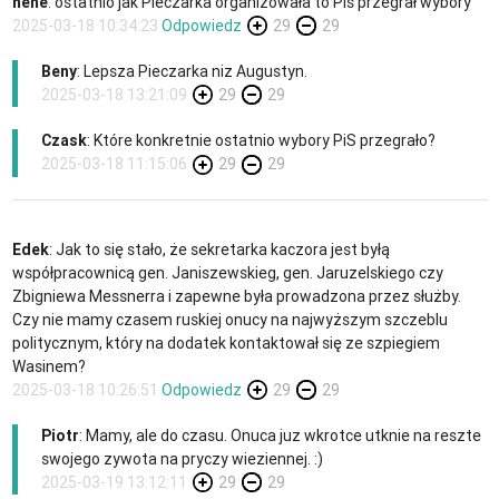
hehe
: ostatnio jak Pieczarka organizowała to Pis przegrał wybory
2025-03-18 10:34:23
Odpowiedz
29
29
Beny
: Lepsza Pieczarka niz Augustyn.
2025-03-18 13:21:09
29
29
Czask
: Które konkretnie ostatnio wybory PiS przegrało?
2025-03-18 11:15:06
29
29
Edek
: Jak to się stało, że sekretarka kaczora jest byłą
współpracownicą gen. Janiszewskieg, gen. Jaruzelskiego czy
Zbigniewa Messnerra i zapewne była prowadzona przez służby.
Czy nie mamy czasem ruskiej onucy na najwyższym szczeblu
politycznym, który na dodatek kontaktował się ze szpiegiem
Wasinem?
2025-03-18 10:26:51
Odpowiedz
29
29
Piotr
: Mamy, ale do czasu. Onuca juz wkrotce utknie na reszte
swojego zywota na pryczy wieziennej. :)
2025-03-19 13:12:11
29
29