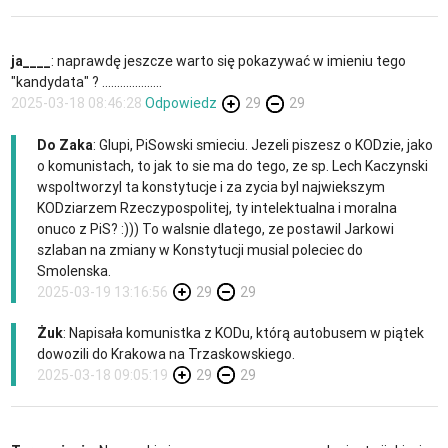
ja____
: naprawdę jeszcze warto się pokazywać w imieniu tego
"kandydata" ? ....................
2025-03-18 08:46:28
Odpowiedz
29
29
Do Zaka
: Glupi, PiSowski smieciu. Jezeli piszesz o KODzie, jako
o komunistach, to jak to sie ma do tego, ze sp. Lech Kaczynski
wspoltworzyl ta konstytucje i za zycia byl najwiekszym
KODziarzem Rzeczypospolitej, ty intelektualna i moralna
onuco z PiS? :))) To walsnie dlatego, ze postawil Jarkowi
szlaban na zmiany w Konstytucji musial poleciec do
Smolenska.
2025-03-19 13:16:56
29
29
Żuk
: Napisała komunistka z KODu, którą autobusem w piątek
dowozili do Krakowa na Trzaskowskiego.
2025-03-18 09:05:19
29
29