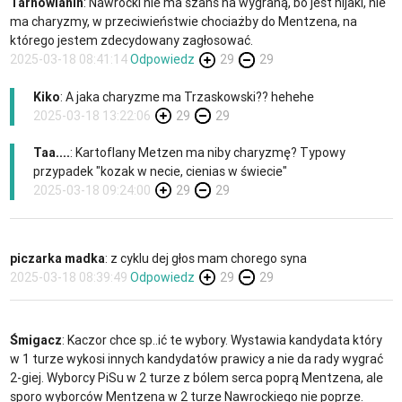
Tarnowianin
: Nawrocki nie ma szans na wygraną, bo jest nijaki, nie
ma charyzmy, w przeciwieństwie chociażby do Mentzena, na
którego jestem zdecydowany zagłosować.
2025-03-18 08:41:14
Odpowiedz
29
29
Kiko
: A jaka charyzme ma Trzaskowski?? hehehe
2025-03-18 13:22:06
29
29
Taa....
: Kartoflany Metzen ma niby charyzmę? Typowy
przypadek "kozak w necie, cienias w świecie"
2025-03-18 09:24:00
29
29
piczarka madka
: z cyklu dej głos mam chorego syna
2025-03-18 08:39:49
Odpowiedz
29
29
Śmigacz
: Kaczor chce sp..ić te wybory. Wystawia kandydata który
w 1 turze wykosi innych kandydatów prawicy a nie da rady wygrać
2-giej. Wyborcy PiSu w 2 turze z bólem serca poprą Mentzena, ale
sporo wyborców Mentzena w 2 turze Nawrockiego nie poprze.