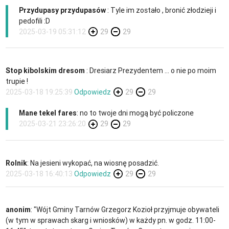
Przydupasy przydupasów
: Tyle im zostało , bronić złodzieji i
pedofili :D
2025-03-19 05:31:12
29
29
Stop kibolskim dresom
: Dresiarz Prezydentem ... o nie po moim
trupie !
2025-03-18 19:25:39
Odpowiedz
29
29
Mane tekel fares
: no to twoje dni mogą być policzone
2025-03-21 23:26:20
29
29
Rolnik
: Na jesieni wykopać, na wiosnę posadzić.
2025-03-18 16:40:13
Odpowiedz
29
29
anonim
: "Wójt Gminy Tarnów Grzegorz Kozioł przyjmuje obywateli
(w tym w sprawach skarg i wniosków) w każdy pn. w godz. 11:00-