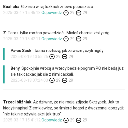
Buahaha
: Grzesiu w rajtuzkach znowu popuszcza.
2025-03-17 15:46:18
Odpowiedz
29
29
Z
: Teraz tylko można powiedzieć - Miałeś chamie złoty róg.....
2025-03-17 15:42:11
Odpowiedz
29
29
Pałac Saski
: taaaa rozliczą, jak zawsze , czyli nigdy
2025-03-19 13:55:25
29
29
Beny
: Spokojnie wrocą a wtedy bedzie pogrom PO nie bedą juz
sie tak cackac jak sie z nimi cackali.
2025-03-18 07:24:03
29
29
Trzeci bliźniak
: Aż dziwne, że nie mają zdjęcia Skrzypek. Jak to
kiedyś napisał Ziemkiewicz, po śmierci kogoś z ówczesnej opozycji:
"nic tak nie ożywia akcji jak trup".
2025-03-17 15:41:12
Odpowiedz
29
29