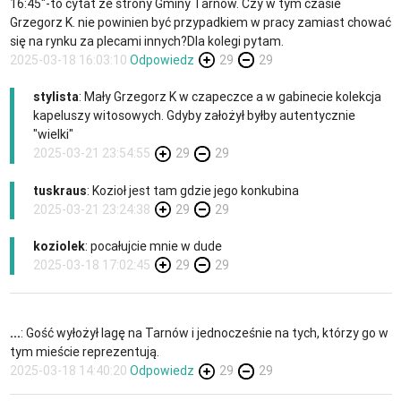
16:45"-to cytat ze strony Gminy Tarnów. Czy w tym czasie
Grzegorz K. nie powinien być przypadkiem w pracy zamiast chować
się na rynku za plecami innych?Dla kolegi pytam.
2025-03-18 16:03:10
Odpowiedz
29
29
stylista
: Mały Grzegorz K w czapeczce a w gabinecie kolekcja
kapeluszy witosowych. Gdyby założył byłby autentycznie
"wielki"
2025-03-21 23:54:55
29
29
tuskraus
: Kozioł jest tam gdzie jego konkubina
2025-03-21 23:24:38
29
29
koziolek
: pocałujcie mnie w dude
2025-03-18 17:02:45
29
29
...
: Gość wyłożył lagę na Tarnów i jednocześnie na tych, którzy go w
tym mieście reprezentują.
2025-03-18 14:40:20
Odpowiedz
29
29