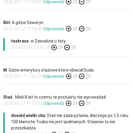
2025-03-17 17:45:02
Odpowiedz
29
29
Biit
: A gdzie Seweryn.
2025-03-17 17:26:46
Odpowiedz
29
29
tuskraus
: w Zawadzie u taty
2025-03-21 23:41:04
29
29
M
: Gdzie emerytury stażowe które obiecał Duda
2025-03-17 17:23:24
Odpowiedz
29
29
Staś
: Mieli 8 lat to czemu te postulaty nie wprowadzili
2025-03-17 17:17:53
Odpowiedz
29
29
donald wielki chu
: Staś nie zada pytania, dlaczego po 1,5 roku
100 kłamstw Tuska nie jest spełnianych. Stasiowi to nie
przeszkadza.