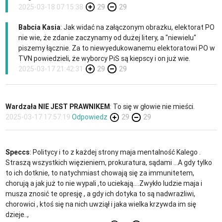
2025-03-18 07:15:38
29
29
Babcia Kasia
: Jak widać na załączonym obrazku, elektorat PO
nie wie, że zdanie zaczynamy od dużej litery, a "niewielu"
piszemy łącznie. Za to niewyedukowanemu elektoratowi PO w
TVN powiedzieli, że wyborcy PiS są kiepscy i on już wie.
2025-03-17 21:42:31
29
29
Wardzała NIE JEST PRAWNIKEM
: To się w głowie nie mieści.
2025-03-17 17:57:19
Odpowiedz
29
29
Speccs
: Politycy i to z każdej strony maja mentalność Kalego .
Straszą wszystkich więzieniem, prokuratura, sądami ...A gdy tylko
to ich dotknie, to natychmiast chowają się za immunitetem,
chorują a jak już to nie wypali ,to uciekają....Zwykło ludzie maja i
musza znosić te opresję , a gdy ich dotyka to są nadwrażliwi,
chorowici , ktoś się na nich uwziął i jaka wielka krzywda im się
dzieje..,