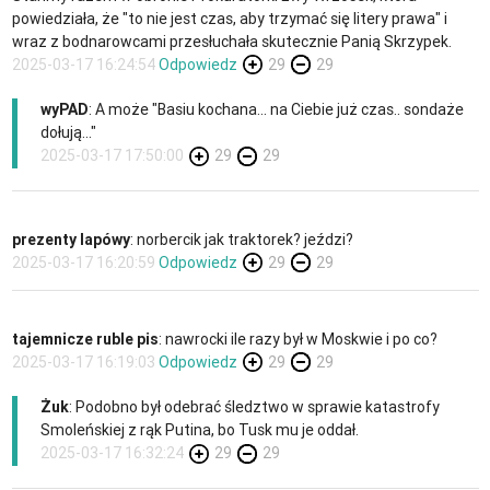
powiedziała, że "to nie jest czas, aby trzymać się litery prawa" i
wraz z bodnarowcami przesłuchała skutecznie Panią Skrzypek.
2025-03-17 16:24:54
Odpowiedz
29
29
wyPAD
: A może "Basiu kochana... na Ciebie już czas.. sondaże
dołują..."
2025-03-17 17:50:00
29
29
prezenty lapówy
: norbercik jak traktorek? jeździ?
2025-03-17 16:20:59
Odpowiedz
29
29
tajemnicze ruble pis
: nawrocki ile razy był w Moskwie i po co?
2025-03-17 16:19:03
Odpowiedz
29
29
Żuk
: Podobno był odebrać śledztwo w sprawie katastrofy
Smoleńskiej z rąk Putina, bo Tusk mu je oddał.
2025-03-17 16:32:24
29
29