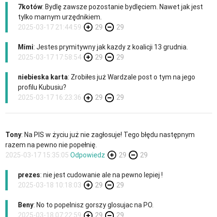
7kotów
: Bydlę zawsze pozostanie bydlęciem. Nawet jak jest
tylko marnym urzędnikiem.
2025-03-17 21:44:59
29
29
Mimi
: Jestes prymitywny jak kazdy z koalicji 13 grudnia.
2025-03-17 17:58:54
29
29
niebieska karta
: Zrobiłes już Wardzale post o tym na jego
profilu Kubusiu?
2025-03-17 16:23:36
29
29
Tony
: Na PIS w życiu już nie zagłosuje! Tego błędu następnym
razem na pewno nie popełnię.
2025-03-17 15:35:05
Odpowiedz
29
29
prezes
: nie jest cudowanie ale na pewno lepiej !
2025-03-18 10:18:03
29
29
Beny
: No to popelnisz gorszy glosujac na PO.
2025-03-18 07:22:59
29
29