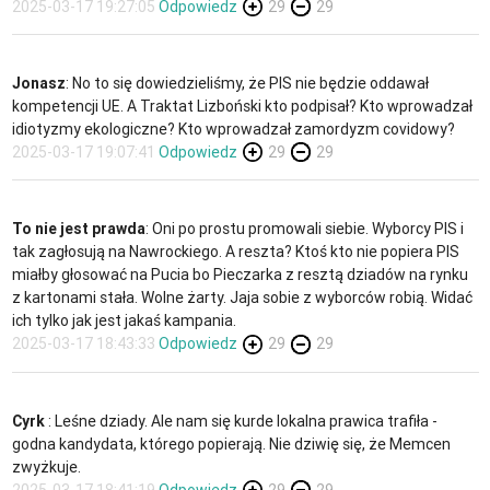
2025-03-17 19:27:05
Odpowiedz
29
29
Jonasz
: No to się dowiedzieliśmy, że PIS nie będzie oddawał
kompetencji UE. A Traktat Lizboński kto podpisał? Kto wprowadzał
idiotyzmy ekologiczne? Kto wprowadzał zamordyzm covidowy?
2025-03-17 19:07:41
Odpowiedz
29
29
To nie jest prawda
: Oni po prostu promowali siebie. Wyborcy PIS i
tak zagłosują na Nawrockiego. A reszta? Ktoś kto nie popiera PIS
miałby głosować na Pucia bo Pieczarka z resztą dziadów na rynku
z kartonami stała. Wolne żarty. Jaja sobie z wyborców robią. Widać
ich tylko jak jest jakaś kampania.
2025-03-17 18:43:33
Odpowiedz
29
29
Cyrk
: Leśne dziady. Ale nam się kurde lokalna prawica trafiła -
godna kandydata, którego popierają. Nie dziwię się, że Memcen
zwyżkuje.
2025-03-17 18:41:19
Odpowiedz
29
29