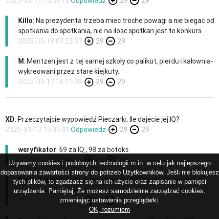
2025-03-17 15:06:18
Odpowiedz
29
29
Killo
: Na prezydenta trzeba miec troche powagi a nie biegac od
spotkania do spotkania, nie na ilosc spotkan jest to konkurs.
2025-03-18 07:22:37
29
29
M
: Mentzen jest z tej samej szkoły co palikut, pierdu i kałownia-
wykreowani przez stare kiejkuty.
2025-03-17 16:11:08
29
29
XD
: Przeczytajcie wypowiedź Pieczarki. Ile dajecie jej IQ?
2025-03-17 15:05:01
Odpowiedz
29
29
weryfikator
: 69 za IQ , 98 za botoks
2025-03-21 23:48:12
29
29
Używamy cookies i podobnych technologii m.in. w celu jak najlepszego
dopasowania zawartości strony do potrzeb Użytkowników. Jeśli nie blokujesz
Pałac Saski
: @Beny: zdecydowanie zaniżasz i tak niemal
tych plików, to zgadzasz się na ich użycie oraz zapisanie w pamięci
zerowy poziom pisiorów
urządzenia. Pamiętaj, Że możesz samodzielnie zarządzać cookies,
2025-03-19 13:58:06
29
29
zmieniając ustawienia przeglądarki.
OK, rozumiem