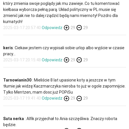
który zmienia swoje poglądy jak mu zawieje..Co tu komentować
kiełbasa wyborcza pełną parą. Układ polityczny w PL musie się
zmienić jak nie to dalej rządzić będą nami miernoty! Pozdro dla
kumatych!
2025-03-17 20:57:40
Odpowiedz
29
29
keris
: Ciekaw jestem czy wypisali sobie urlop albo wyjście w czasie
pracy...
2025-03-17 20:15:48
Odpowiedz
29
29
Tarnowianin30
: Mieliście 8 lat upasione koty a jeszcze w tym
tłumie jak widzę Kaczmarczyka nieroba to już w ogole zapomnijcie.
Tylko Mentzen, mam dosc już POPiSu
2025-03-17 19:41:40
Odpowiedz
29
29
Suta nerka
: Alfik przyjechał to Ania szczęśliwa. Znaczy robota
będzie.