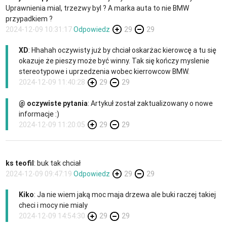
Uprawnienia mial, trzezwy byl ? A marka auta to nie BMW
przypadkiem ?
2024-12-09 10:31:17
Odpowiedz
29
29
XD
: Hhahah oczywisty już by chciał oskarżac kierowcę a tu się
okazuje że pieszy może być winny. Tak się kończy myslenie
stereotypowe i uprzedzenia wobec kierrowcow BMW.
2024-12-09 11:40:28
29
29
@ oczywiste pytania
: Artykuł został zaktualizowany o nowe
informacje :)
2024-12-09 11:20:05
29
29
ks teofil
: buk tak chciał
2024-12-09 09:47:19
Odpowiedz
29
29
Kiko
: Ja nie wiem jaką moc maja drzewa ale buki raczej takiej
checi i mocy nie mialy
2024-12-09 14:54:30
29
29