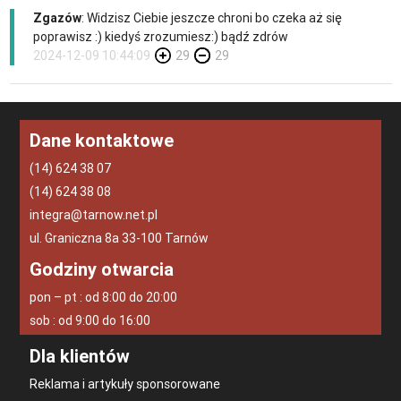
Zgazów
: Widzisz Ciebie jeszcze chroni bo czeka aż się
poprawisz :) kiedyś zrozumiesz:) bądź zdrów
2024-12-09 10:44:09
29
29
Dane kontaktowe
(14) 624 38 07
(14) 624 38 08
integra@tarnow.net.pl
ul. Graniczna 8a 33-100 Tarnów
Godziny otwarcia
pon – pt : od 8:00 do 20:00
sob : od 9:00 do 16:00
Dla klientów
Reklama i artykuły sponsorowane