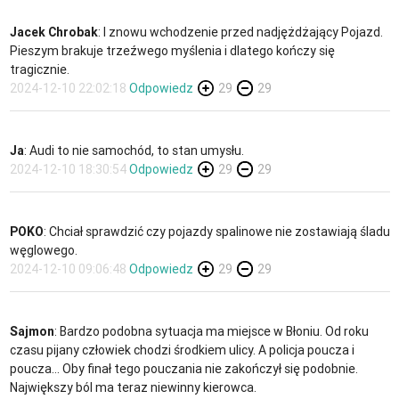
Jacek Chrobak
: I znowu wchodzenie przed nadjężdżający Pojazd.
Pieszym brakuje trzeźwego myślenia i dlatego kończy się
tragicznie.
2024-12-10 22:02:18
Odpowiedz
29
29
Ja
: Audi to nie samochód, to stan umysłu.
2024-12-10 18:30:54
Odpowiedz
29
29
POKO
: Chciał sprawdzić czy pojazdy spalinowe nie zostawiają śladu
węglowego.
2024-12-10 09:06:48
Odpowiedz
29
29
Sajmon
: Bardzo podobna sytuacja ma miejsce w Błoniu. Od roku
czasu pijany człowiek chodzi środkiem ulicy. A policja poucza i
poucza… Oby finał tego pouczania nie zakończył się podobnie.
Największy ból ma teraz niewinny kierowca.