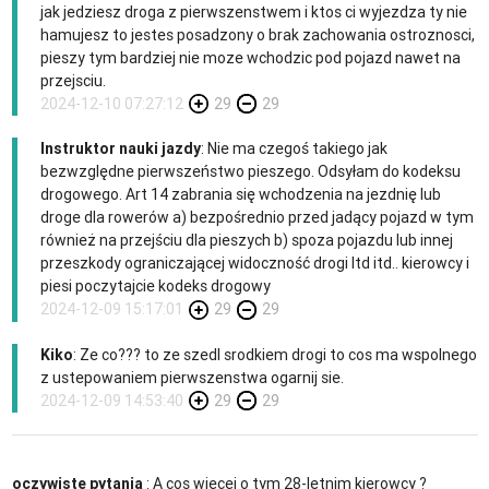
jak jedziesz droga z pierwszenstwem i ktos ci wyjezdza ty nie
hamujesz to jestes posadzony o brak zachowania ostroznosci,
pieszy tym bardziej nie moze wchodzic pod pojazd nawet na
przejsciu.
2024-12-10 07:27:12
29
29
Instruktor nauki jazdy
: Nie ma czegoś takiego jak
bezwzględne pierwszeństwo pieszego. Odsyłam do kodeksu
drogowego. Art 14 zabrania się wchodzenia na jezdnię lub
droge dla rowerów a) bezpośrednio przed jadący pojazd w tym
również na przejściu dla pieszych b) spoza pojazdu lub innej
przeszkody ograniczającej widoczność drogi Itd itd.. kierowcy i
piesi poczytajcie kodeks drogowy
2024-12-09 15:17:01
29
29
Kiko
: Ze co??? to ze szedl srodkiem drogi to cos ma wspolnego
z ustepowaniem pierwszenstwa ogarnij sie.
2024-12-09 14:53:40
29
29
oczywiste pytania
: A cos wiecej o tym 28-letnim kierowcy ?