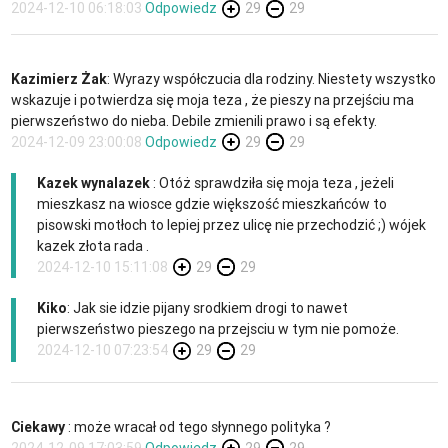
2024-12-10 06:18:03
Odpowiedz
29
29
Kazimierz Żak
: Wyrazy współczucia dla rodziny. Niestety wszystko
wskazuje i potwierdza się moja teza , że pieszy na przejściu ma
pierwszeństwo do nieba. Debile zmienili prawo i są efekty.
2024-12-09 23:00:08
Odpowiedz
29
29
Kazek wynalazek
: Otóż sprawdziła się moja teza , jeżeli
mieszkasz na wiosce gdzie większość mieszkańców to
pisowski motłoch to lepiej przez ulicę nie przechodzić ;) wójek
kazek złota rada .
2024-12-10 15:11:08
29
29
Kiko
: Jak sie idzie pijany srodkiem drogi to nawet
pierwszeństwo pieszego na przejsciu w tym nie pomoże.
2024-12-10 07:23:54
29
29
Ciekawy
: może wracał od tego słynnego polityka ?
2024-12-09 17:03:59
Odpowiedz
29
29