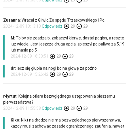
Zuzanna
: Wracał z Gliwic.Ze spędu Trzaskowskiego i Po.
2024-12-09 13:13:13
Odpowiedz
29
29
M
: To by się zgadzało, zobaczył kierwę, dostał pogłos, a resztę
już wiecie. Jest jeszcze druga opcja, spieszył po paliwo za 5,19
lub masło po 5
2024-12-09 16:33:51
29
29
dr
: lecz się głupia na nogi bo na głowę za późno
2024-12-09 15:26:42
29
29
r4yrtut
: Kolejna ofiara bezwględnego ustępowania pieszemu
pierwszeństwa?
2024-12-09 11:55:58
Odpowiedz
29
29
Kiko
: Nikt na drodze nie ma bezwzglednego pierwszenstwa,
kazdy musi zachowac zasade ograniczonego zaufania, nawet