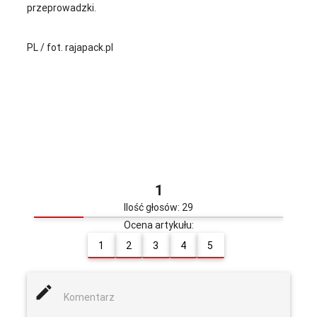
przeprowadzki.
PL / fot. rajapack.pl
1
Ilość głosów: 29
Ocena artykułu:
1
2
3
4
5
mode_edit
Komentarz