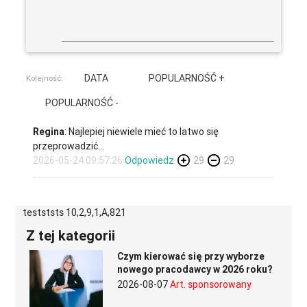
DATA
POPULARNOŚĆ +
Kolejność:
POPULARNOŚĆ -
Regina
: Najlepiej niewiele mieć to latwo się
przeprowadzić...
2026-05-24 09:57:26
Odpowiedz
29
29
testststs 10,2,9,1,A,821
Z tej kategorii
Czym kierować się przy wyborze
nowego pracodawcy w 2026 roku?
2026-08-07
Art. sponsorowany