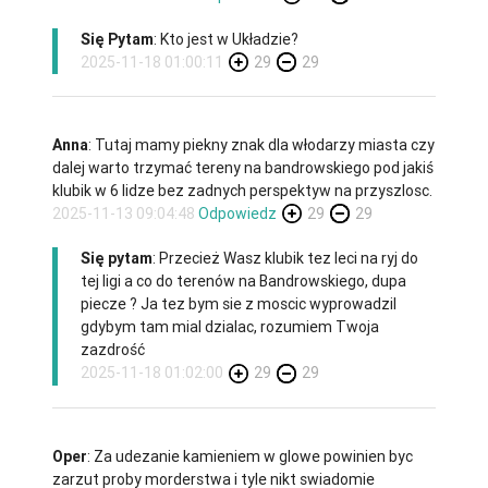
Się Pytam
: Kto jest w Układzie?
2025-11-18 01:00:11
29
29
Anna
: Tutaj mamy piekny znak dla włodarzy miasta czy
dalej warto trzymać tereny na bandrowskiego pod jakiś
klubik w 6 lidze bez zadnych perspektyw na przyszlosc.
2025-11-13 09:04:48
Odpowiedz
29
29
Się pytam
: Przecież Wasz klubik tez leci na ryj do
tej ligi a co do terenów na Bandrowskiego, dupa
piecze ? Ja tez bym sie z moscic wyprowadzil
gdybym tam mial dzialac, rozumiem Twoja
zazdrość
2025-11-18 01:02:00
29
29
Oper
: Za udezanie kamieniem w glowe powinien byc
zarzut proby morderstwa i tyle nikt swiadomie