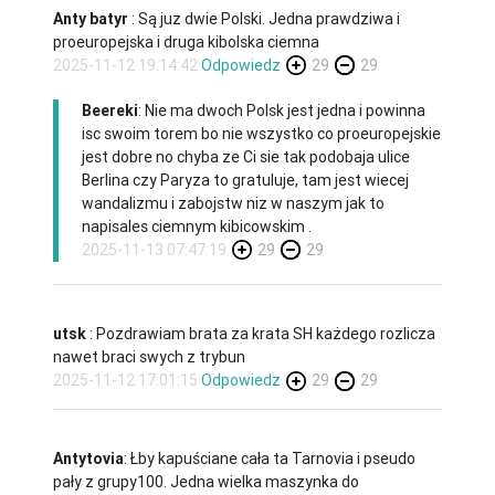
Anty batyr
: Są juz dwie Polski. Jedna prawdziwa i
proeuropejska i druga kibolska ciemna
2025-11-12 19:14:42
Odpowiedz
29
29
Beereki
: Nie ma dwoch Polsk jest jedna i powinna
isc swoim torem bo nie wszystko co proeuropejskie
jest dobre no chyba ze Ci sie tak podobaja ulice
Berlina czy Paryza to gratuluje, tam jest wiecej
wandalizmu i zabojstw niz w naszym jak to
napisales ciemnym kibicowskim .
2025-11-13 07:47:19
29
29
utsk
: Pozdrawiam brata za krata SH każdego rozlicza
nawet braci swych z trybun
2025-11-12 17:01:15
Odpowiedz
29
29
Antytovia
: Łby kapuściane cała ta Tarnovia i pseudo
pały z grupy100. Jedna wielka maszynka do