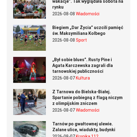
wakacje”. Tak wyglądała sobota na
rynku
2026-08-08
Wiadomości
Biegiem „Dar Życia” uczcili pamięć
św. Maksymiliana Kolbego
2026-08-08
Sport
„Był sobie blues”. Rusty Pine i
Agata Karczewska zagrali dla
tarnowskiej publiczności
2026-08-07
Kultura
Z Tarnowa do Bielska-Białej.
Spartanie pobiegną z flagą niczym
z olimpijskim zniczem
2026-08-07
Wiadomości
Tarnów po gwałtownej ulewie.
Zalane ulice, wiadukty, budynki
2026-08-07
Kronika 112