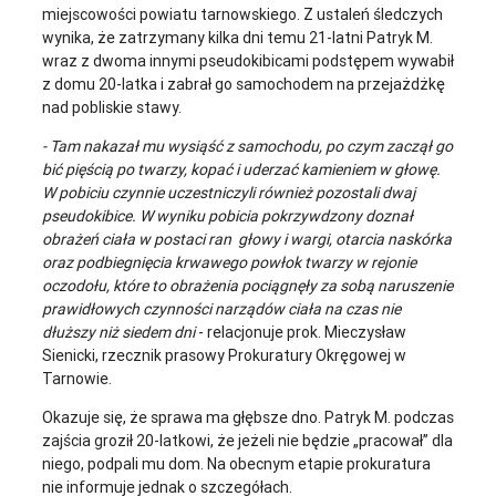
miejscowości powiatu tarnowskiego. Z ustaleń śledczych
wynika, że zatrzymany kilka dni temu 21-latni Patryk M.
wraz z dwoma innymi pseudokibicami podstępem wywabił
z domu 20-latka i zabrał go samochodem na przejażdżkę
nad pobliskie stawy.
- Tam nakazał mu wysiąść z samochodu, po czym zaczął go
bić pięścią po twarzy, kopać i uderzać kamieniem w głowę.
W pobiciu czynnie uczestniczyli również pozostali dwaj
pseudokibice. W wyniku pobicia pokrzywdzony doznał
obrażeń ciała w postaci ran głowy i wargi, otarcia naskórka
oraz podbiegnięcia krwawego powłok twarzy w rejonie
oczodołu, które to obrażenia pociągnęły za sobą naruszenie
prawidłowych czynności narządów ciała na czas nie
dłuższy niż siedem dni
- relacjonuje prok. Mieczysław
Sienicki, rzecznik prasowy Prokuratury Okręgowej w
Tarnowie.
Okazuje się, że sprawa ma głębsze dno. Patryk M. podczas
zajścia groził 20-latkowi, że jeżeli nie będzie „pracował” dla
niego, podpali mu dom. Na obecnym etapie prokuratura
nie informuje jednak o szczegółach.