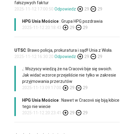
fałszywych faktur
2025-11-12 17:00:50
Odpowiedz
29
29
HPG Unia Mościce
: Grupa HPG pozdrawia
2025-11-12 20:18:43
29
29
UTSC
: Brawo policja, prokuratura i sąd!! Unia z Wisła.
2025-11-12 16:30:20
Odpowiedz
29
29
.
: Wszyscy wiedzą że na Cracovii bije się swoich.
Jak widać wzorce przejeliście nie tylko w zakresie
przyjmowania przerzutów
2025-11-13 09:17:00
29
29
HPG Unia Mościce
: Nawet w Cracovii się biją kibice
tego nie wiecie
2025-11-12 20:23:41
29
29