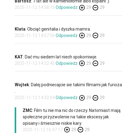
Bartosz
: 7 lat ale w kamieniołomie albo kopalni :)
2025-11-12 14:58:15
Odpowiedz
29
29
Klata
: Obciąć genitalia i dyszka mamra.
2025-11-12 14:57:56
Odpowiedz
29
29
KAT
: Dać mu siedem lat niech spokorniwje.
2025-11-12 14:32:45
Odpowiedz
29
29
Wojtek
: Dalej podniecajcie sie takimi filmami jak furioza
.
2025-11-12 14:32:04
Odpowiedz
29
29
ZMC
: Film tu nie ma nic do rzeczy. Natomiast mają
społeczne przyzwolenie na takie ekscesy jak
opisany i śmiesznie niskie kary.
2025-11-12 16:37:17
29
29