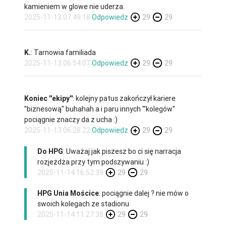
kamieniem w glowe nie uderza.
2025-11-13 07:49:18
Odpowiedz
29
29
K.
: Tarnowia familiada
2025-11-13 06:54:07
Odpowiedz
29
29
Koniec ''ekipy''
: kolejny patus zakończył kariere
''biznesową'' buhahah a i paru innych '''kolegów''
pociągnie znaczy da z ucha :)
2025-11-13 06:28:22
Odpowiedz
29
29
Do HPG
: Uważaj jak piszesz bo ci się narracja
rozjeżdża przy tym podszywaniu :)
2025-11-14 16:52:39
29
29
HPG Unia Mościce
: pociągnie dalej ? nie mów o
swoich kolegach ze stadionu
2025-11-14 11:27:38
29
29