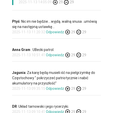
2025-11-13 14:05:09
29
29
Ptyś
: Nic im nie będzie....wyjdą..walną snusa ..umówią
się na następną ustawkę...
2025-11-13 11:20:32
Odpowiedz
29
29
Anna Gram
: UBecki patrol.
2025-11-13 10:51:41
Odpowiedz
29
29
Jagunia
: Za karę będą musieli iść na pielgrzymkę do
Częstochowy " pokrzyczeć patriotycznie i nabić
akumulatory na przyszłość"
2025-11-13 09:35:15
Odpowiedz
29
29
DR
: Układ tarnowski i jego rycerzyki.
2025-11-13 09:10:41
Odpowiedz
29
29