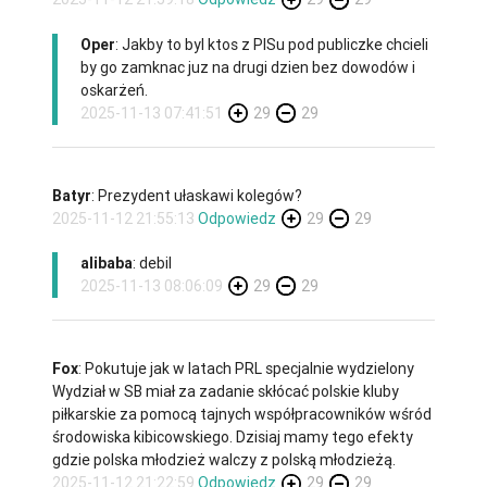
Oper
: Jakby to byl ktos z PISu pod publiczke chcieli
by go zamknac juz na drugi dzien bez dowodów i
oskarżeń.
2025-11-13 07:41:51
29
29
Batyr
: Prezydent ułaskawi kolegów?
2025-11-12 21:55:13
Odpowiedz
29
29
alibaba
: debil
2025-11-13 08:06:09
29
29
Fox
: Pokutuje jak w latach PRL specjalnie wydzielony
Wydział w SB miał za zadanie skłócać polskie kluby
piłkarskie za pomocą tajnych współpracowników wśród
środowiska kibicowskiego. Dzisiaj mamy tego efekty
gdzie polska młodzież walczy z polską młodzieżą.
2025-11-12 21:22:59
Odpowiedz
29
29