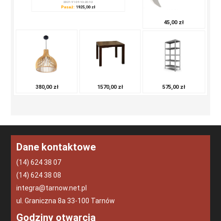
Stół rozkładany S71G - różne wymiary blatu!
2021-11-09 13:20:12
Pasaż:
1925,00 zł
45,00 zł
575,00 zł
380,00 zł
1570,00 zł
Dane kontaktowe
(14) 624 38 07
(14) 624 38 08
integra@tarnow.net.pl
ul. Graniczna 8a 33-100 Tarnów
Godziny otwarcia