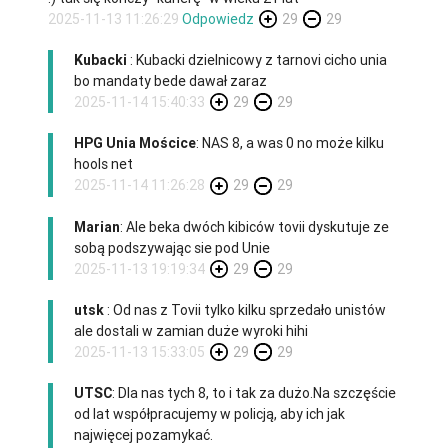
2025-11-13 11:26:29
Odpowiedz
29
29
Kubacki
: Kubacki dzielnicowy z tarnovi cicho unia
bo mandaty bede dawał zaraz
2025-11-14 15:40:33
29
29
HPG Unia Mościce
: NAS 8, a was 0 no może kilku
hools net
2025-11-14 11:26:28
29
29
Marian
: Ale beka dwóch kibiców tovii dyskutuje ze
sobą podszywając sie pod Unie
2025-11-13 19:19:34
29
29
utsk
: Od nas z Tovii tylko kilku sprzedało unistów
ale dostali w zamian duże wyroki hihi
2025-11-13 15:33:05
29
29
UTSC
: Dla nas tych 8, to i tak za dużo.Na szczęście
od lat współpracujemy w policją, aby ich jak
najwięcej pozamykać.