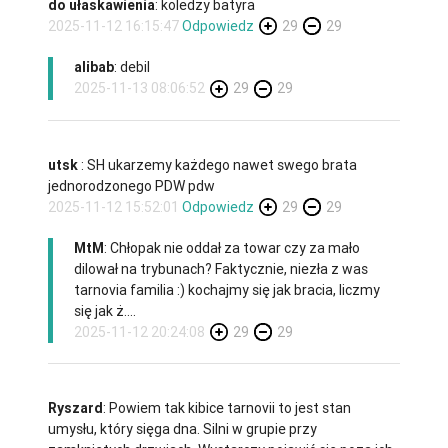
do ułaskawienia
: koledzy batyra
2025-11-12 16:15:47
Odpowiedz
29
29
alibab
: debil
2025-11-13 08:06:52
29
29
utsk
: SH ukarzemy każdego nawet swego brata
jednorodzonego PDW pdw
2025-11-12 15:52:01
Odpowiedz
29
29
MtM
: Chłopak nie oddał za towar czy za mało
dilował na trybunach? Faktycznie, niezła z was
tarnovia familia :) kochajmy się jak bracia, liczmy
się jak ż....
2025-11-12 20:24:08
29
29
Ryszard
: Powiem tak kibice tarnovii to jest stan
umysłu, który sięga dna. Silni w grupie przy