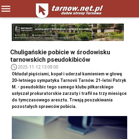
menu
Chuligańskie pobicie w środowisku
tarnowskich pseudokibiców
access_time
2025-11-12 13:08:00
Okładał pięściami, kopał i uderzał kamieniem w głowę
20-letniego sympatyka Tarnovii Tarnów. 21-letni Patryk
M. - pseudokibic tego samego klubu piłkarskiego
usłyszał prokuratorskie zarzuty i trafił na trzy miesiące
do tymczasowego aresztu. Trwają poszukiwania
pozostałych sprawców pobicia.