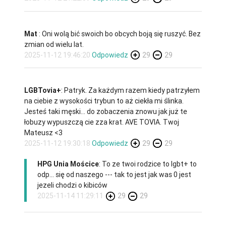
Mat
: Oni wolą bić swoich bo obcych boją się ruszyć. Bez
zmian od wielu lat.
2025-11-12 19:46:20
Odpowiedz
29
29
LGBTovia+
: Patryk. Za każdym razem kiedy patrzyłem
na ciebie z wysokości trybun to aż ciekła mi ślinka.
Jesteś taki męski… do zobaczenia znowu jak już te
łobuzy wypuszczą cie zza krat. AVE TOVIA. Twoj
Mateusz <3
2025-11-12 19:30:18
Odpowiedz
29
29
HPG Unia Mościce
: To ze twoi rodzice to lgbt+ to
odp... się od naszego --- tak to jest jak was 0 jest
jezeli chodzi o kibiców
2025-11-14 11:29:11
29
29