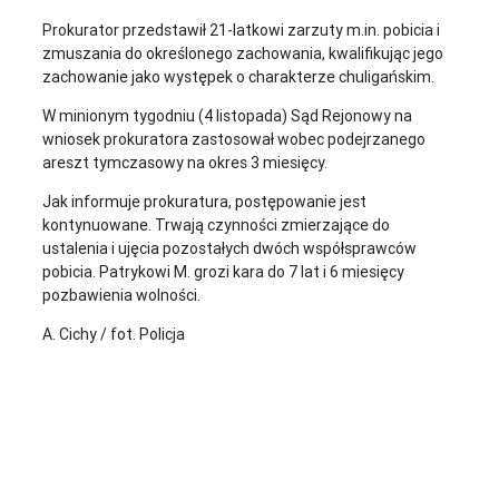
Prokurator przedstawił 21-latkowi zarzuty m.in. pobicia i
zmuszania do określonego zachowania, kwalifikując jego
zachowanie jako występek o charakterze chuligańskim.
W minionym tygodniu (4 listopada) Sąd Rejonowy na
wniosek prokuratora zastosował wobec podejrzanego
areszt tymczasowy na okres 3 miesięcy.
Jak informuje prokuratura, postępowanie jest
kontynuowane. Trwają czynności zmierzające do
ustalenia i ujęcia pozostałych dwóch współsprawców
pobicia. Patrykowi M. grozi kara do 7 lat i 6 miesięcy
pozbawienia wolności.
A. Cichy / fot. Policja