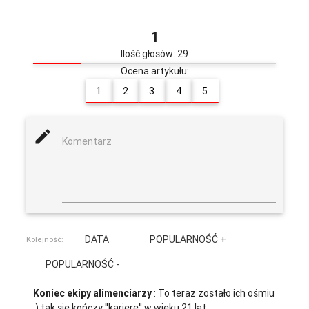
1
Ilość głosów: 29
Ocena artykułu:
1
2
3
4
5
mode_edit
Komentarz
DATA
POPULARNOŚĆ +
Kolejność:
POPULARNOŚĆ -
Koniec ekipy alimenciarzy
: To teraz zostało ich ośmiu
:) tak się kończy ''karierę'' w wieku 21 lat