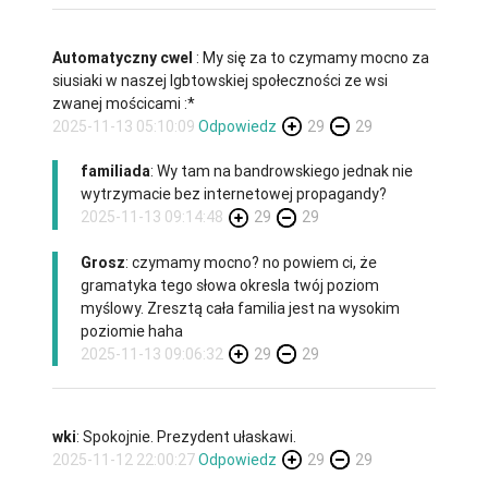
Automatyczny cwel
: My się za to czymamy mocno za
siusiaki w naszej lgbtowskiej społeczności ze wsi
zwanej mościcami :*
2025-11-13 05:10:09
Odpowiedz
29
29
familiada
: Wy tam na bandrowskiego jednak nie
wytrzymacie bez internetowej propagandy?
2025-11-13 09:14:48
29
29
Grosz
: czymamy mocno? no powiem ci, że
gramatyka tego słowa okresla twój poziom
myślowy. Zresztą cała familia jest na wysokim
poziomie haha
2025-11-13 09:06:32
29
29
wki
: Spokojnie. Prezydent ułaskawi.
2025-11-12 22:00:27
Odpowiedz
29
29