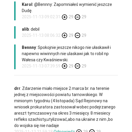
Karol
: @Bennny: Zapomniałeś wymienić jeszcze
Dudę.
2025-11-13 09:02:31
29
29
alib
: debil
2025-11-13 08:06:32
29
29
Bennny
: Spokojnie jeszcze nikogo nie ułaskawił i
napewno wiwinnych nie ulaskawi jak to robil np
Wałesa czy Kwaśniewski.
2025-11-13 07:39:59
29
29
drr
: Zdarzenie miało miejsce 2 marca br. na terenie
jednej z miejscowości powiatu tarnowskiego. W
minionym tygodniu (4 listopada) Sąd Rejonowy na
wniosek prokuratora zastosował wobec podejrzanego
areszt tymczasowy na okres 3 miesięcy. 8 miesiecy
refleks szachisty,utylizować,abo na ukraine z nim ,bo
do wojska się nie nadaje
2025-11-12 21:59:18
Odpowiedz
29
29