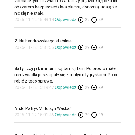
zamkniętych drzwiach. Wystarczy pojawić się poza ich
obszarem bezpieczeństwa płaczą, donoszą, udają że
nic się nie stało.
2025-11-12 15:49:14
Odpowiedz
29
29
Z
: Na bandrowskiego stabilnie
2025-11-12 15:31:56
Odpowiedz
29
29
Batyr czy jak mu tam
: Oj tam oj tam. Po prostu małe
niedźwiadki poszarpały się z małymi tygryskami. Po co
robić z tego sprawę.
2025-11-12 15:19:47
Odpowiedz
29
29
Nick
: Patryk M. to syn Wacka?
2025-11-12 15:01:46
Odpowiedz
29
29