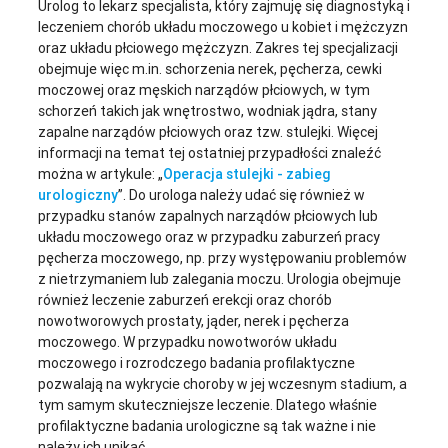
Urolog to lekarz specjalista, który zajmuję się diagnostyką i
leczeniem chorób układu moczowego u kobiet i mężczyzn
oraz układu płciowego mężczyzn. Zakres tej specjalizacji
obejmuje więc m.in. schorzenia nerek, pęcherza, cewki
moczowej oraz męskich narządów płciowych, w tym
schorzeń takich jak wnętrostwo, wodniak jądra, stany
zapalne narządów płciowych oraz tzw. stulejki. Więcej
informacji na temat tej ostatniej przypadłości znaleźć
można w artykule: „
Operacja stulejki - zabieg
urologiczny
”. Do urologa należy udać się również w
przypadku stanów zapalnych narządów płciowych lub
układu moczowego oraz w przypadku zaburzeń pracy
pęcherza moczowego, np. przy występowaniu problemów
z nietrzymaniem lub zalegania moczu. Urologia obejmuje
również leczenie zaburzeń erekcji oraz chorób
nowotworowych prostaty, jąder, nerek i pęcherza
moczowego. W przypadku nowotworów układu
moczowego i rozrodczego badania profilaktyczne
pozwalają na wykrycie choroby w jej wczesnym stadium, a
tym samym skuteczniejsze leczenie. Dlatego właśnie
profilaktyczne badania urologiczne są tak ważne i nie
należy ich unikać.