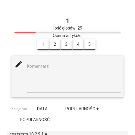
1
Ilość głosów: 29
Ocena artykułu:
1
2
3
4
5
mode_edit
Komentarz
DATA
POPULARNOŚĆ +
Kolejność:
POPULARNOŚĆ -
testststs 10,2,9,1,A