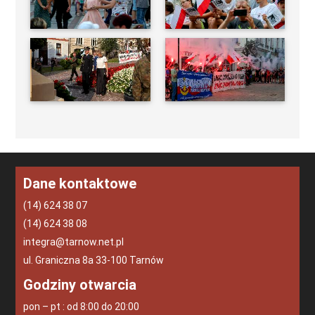
Dane kontaktowe
(14) 624 38 07
(14) 624 38 08
integra@tarnow.net.pl
ul. Graniczna 8a 33-100 Tarnów
Godziny otwarcia
pon – pt : od 8:00 do 20:00