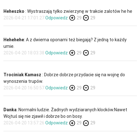
Heheszko
: Wystraszają tylko zwierzynę w trakcie zalotów he he
2026-04-21 17:01:27
Odpowiedz
29
29
Hehehehe
: A z dwiema oponami też biegają? Z jedną to każdy
umie.
2026-04-20 18:03:38
Odpowiedz
29
29
Trociniak Kamasz
: Dobrze dobrze przydacie się na wojnę do
wynoszenia trupów.
2026-04-20 16:50:57
Odpowiedz
29
29
Danka
: Normalni ludzie. Żadnych wydziaranych klocków.Nawet
Wojtuś się nie zjawił i dobrze bo on bosy.
2026-04-20 13:57:26
Odpowiedz
29
29