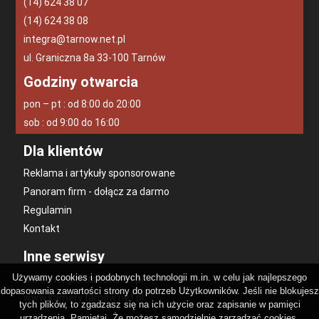
(14) 624 38 07
(14) 624 38 08
integra@tarnow.net.pl
ul. Graniczna 8a 33-100 Tarnów
Godziny otwarcia
pon – pt : od 8:00 do 20:00
sob : od 9:00 do 16:00
Dla klientów
Reklama i artykuły sponsorowane
Panoram firm - dołącz za darmo
Regulamin
Kontakt
Inne serwisy
Używamy cookies i podobnych technologii m.in. w celu jak najlepszego
www.integra.tarnow.net.pl
dopasowania zawartości strony do potrzeb Użytkowników. Jeśli nie blokujesz
www.kamery.tarnow.net.pl
tych plików, to zgadzasz się na ich użycie oraz zapisanie w pamięci
urządzenia. Pamiętaj, Że możesz samodzielnie zarządzać cookies,