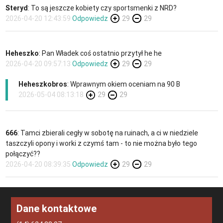
Steryd
: To są jeszcze kobiety czy sportsmenki z NRD?
2026-04-20 12:43:59
Odpowiedz
29
29
Heheszko
: Pan Władek coś ostatnio przytył he he
2026-04-20 09:57:13
Odpowiedz
29
29
Heheszkobros
: Wprawnym okiem oceniam na 90 B
2026-05-04 08:13:18
29
29
666
: Tamci zbierali cegły w sobotę na ruinach, a ci w niedziele
taszczyli opony i worki z czymś tam - to nie można było tego
połączyć??
2026-04-20 08:39:35
Odpowiedz
29
29
Dane kontaktowe